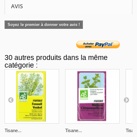
AVIS
Soyez le premier à donner votre avis !
30 autres produits dans la même
catégorie :
Tisane...
Tisane...
Tisane