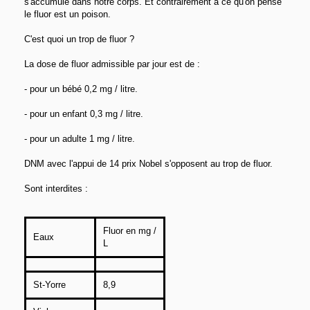
s'accumule dans notre corps. Et contrairement à ce qu'on pense
le fluor est un poison.
C'est quoi un trop de fluor ?
La dose de fluor admissible par jour est de :
- pour un bébé 0,2 mg / litre.
- pour un enfant 0,3 mg / litre.
- pour un adulte 1 mg / litre.
DNM avec l'appui de 14 prix Nobel s'opposent au trop de fluor.
Sont interdites :
Fluor en mg /
Eaux
L
St-Yorre
8,9