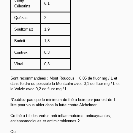
Vichy
6,1
Célestins
Quézac
2
Soultzmatt
1,9
Badoit
1,8
Contrex
0,3
Vittel
0,3
Sont recommandées : Mont Roucous = 0,05 de fluor mg / L et
dans l'ordre du possible la Montcalm avec 0,1 de fluor mg / L et
la Volvic avec 0,2 de fluor mg / L.
N'oubliez pas que le minimum de thé à boire par jour est de 1
litre pour vous aider dans la lutte contre Alzheimer.
Ce thé a-t-il des vertus anti-inflammatoires, antioxydantes,
antispasmodiques et antimicrobiennes ?
Oui.