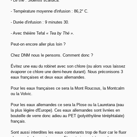
- Le thé : Sideritis scardica.
- Température moyenne d'infusion : 86,2° C.
- Durée d'infusion : 9 minutes 30.
- Avec théière Tefal
« Tea by Thé »
.
Peut-on encore aller plus loin ?
Chez DNM nous le pensons. Comment donc ?
Évitez une eau du robinet avec son chlore (ou alors vous laissez
évaporer ce chlore une demi-heure durant). Nous préconisons 3
eaux françaises et deux eaux allemandes.
Pour les eaux françaises ce sera la Mont Roucous, la Montcalm
ou la Volvic.
Pour les eaux allemandes ce sera la Plose ou la Lauretana (eau
la plus légère d'Europe). Ces eaux allemandes sont livrées en
bouteille de verre donc adieu au PET (polyéthylène téréphtalate)
français.
Sont aussi interdites les eaux contenants trop de fluor car le fluor