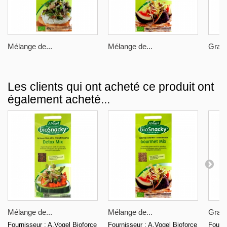
Mélange de...
Mélange de...
Grain
Les clients qui ont acheté ce produit ont
également acheté...
Mélange de...
Mélange de...
Grain
Fournisseur : A.Vogel Bioforce
Fournisseur : A.Vogel Bioforce
Fourni