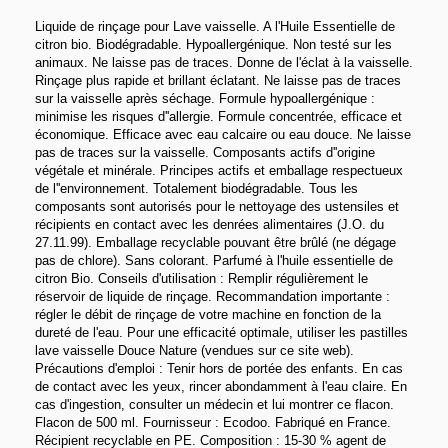
Liquide de rinçage pour Lave vaisselle. A l'Huile Essentielle de
citron bio. Biodégradable. Hypoallergénique. Non testé sur les
animaux. Ne laisse pas de traces. Donne de l'éclat à la vaisselle.
Rinçage plus rapide et brillant éclatant. Ne laisse pas de traces
sur la vaisselle après séchage. Formule hypoallergénique :
minimise les risques d''allergie. Formule concentrée, efficace et
économique. Efficace avec eau calcaire ou eau douce. Ne laisse
pas de traces sur la vaisselle. Composants actifs d''origine
végétale et minérale. Principes actifs et emballage respectueux
de l''environnement. Totalement biodégradable. Tous les
composants sont autorisés pour le nettoyage des ustensiles et
récipients en contact avec les denrées alimentaires (J.O. du
27.11.99). Emballage recyclable pouvant être brûlé (ne dégage
pas de chlore). Sans colorant. Parfumé à l'huile essentielle de
citron Bio. Conseils d'utilisation : Remplir régulièrement le
réservoir de liquide de rinçage. Recommandation importante :
régler le débit de rinçage de votre machine en fonction de la
dureté de l'eau. Pour une efficacité optimale, utiliser les pastilles
lave vaisselle Douce Nature (vendues sur ce site web).
Précautions d'emploi : Tenir hors de portée des enfants. En cas
de contact avec les yeux, rincer abondamment à l'eau claire. En
cas d'ingestion, consulter un médecin et lui montrer ce flacon.
Flacon de 500 ml. Fournisseur : Ecodoo. Fabriqué en France.
Récipient recyclable en PE. Composition : 15-30 % agent de