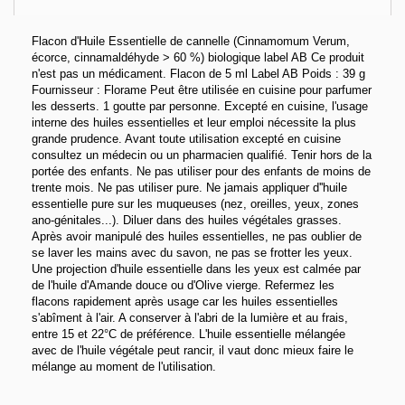
Flacon d'Huile Essentielle de cannelle (Cinnamomum Verum,
écorce, cinnamaldéhyde > 60 %) biologique label AB Ce produit
n'est pas un médicament. Flacon de 5 ml Label AB Poids : 39 g
Fournisseur : Florame Peut être utilisée en cuisine pour parfumer
les desserts. 1 goutte par personne. Excepté en cuisine, l'usage
interne des huiles essentielles et leur emploi nécessite la plus
grande prudence. Avant toute utilisation excepté en cuisine
consultez un médecin ou un pharmacien qualifié. Tenir hors de la
portée des enfants. Ne pas utiliser pour des enfants de moins de
trente mois. Ne pas utiliser pure. Ne jamais appliquer d''huile
essentielle pure sur les muqueuses (nez, oreilles, yeux, zones
ano-génitales...). Diluer dans des huiles végétales grasses.
Après avoir manipulé des huiles essentielles, ne pas oublier de
se laver les mains avec du savon, ne pas se frotter les yeux.
Une projection d'huile essentielle dans les yeux est calmée par
de l'huile d'Amande douce ou d'Olive vierge. Refermez les
flacons rapidement après usage car les huiles essentielles
s'abîment à l'air. A conserver à l'abri de la lumière et au frais,
entre 15 et 22°C de préférence. L'huile essentielle mélangée
avec de l'huile végétale peut rancir, il vaut donc mieux faire le
mélange au moment de l'utilisation.