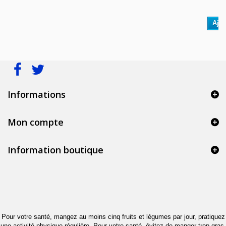
Ajou
Informations
Mon compte
Information boutique
Pour votre santé, mangez au moins cinq fruits et légumes par jour, pratiquez
une activité physique régulière. Pour votre santé, évitez de manger trop gras,